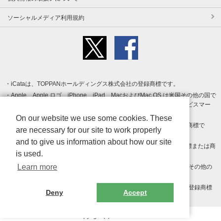
ソーシャルメディア利用規約
iCataは、TOPPANホールディングス株式会社の登録商標です。
Apple、Apple ロゴ、iPhone、iPad、MacおよびMac OS は米国その他の国で
登録された Apple Inc. の商標です。App Store は Apple Inc. のサービスマー
クです。
On our website we use some cookies. These
Android、Google Play および Google Play ロゴ は Google LLC の商標で
are necessary for our site to work properly
す。
and to give us information about how our site
Windows は Microsoft Inc.の米国およびその他の国における登録商標または商
is used.
標です。
Learn more
Adobe、Adobe Reader、Adobe PDF は、Adobe Inc.の米国およびその他の
国における商標または登録商標です。
その他、記載されている会社名、商品名、ロゴは各社の商標または登録商標
Deny
Accept
です。
Copyright (c) TOPPAN Inc.