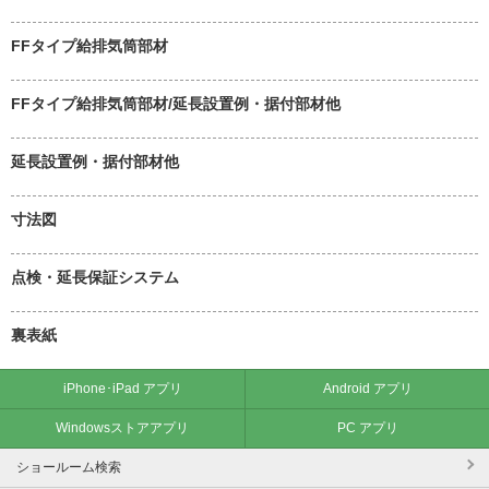
FFタイプ給排気筒部材
FFタイプ給排気筒部材/延長設置例・据付部材他
延長設置例・据付部材他
寸法図
点検・延長保証システム
裏表紙
iPhone･iPad アプリ
Android アプリ
Windowsストアアプリ
PC アプリ
ショールーム検索