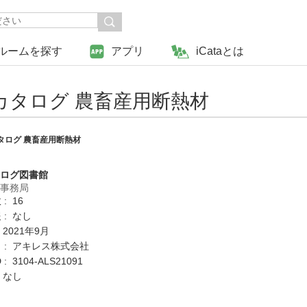
ルームを探す
アプリ
iCataとは
タログ 農畜産用断熱材
タログ 農畜産用断熱材
タログ図書館
営事務局
: 16
 : なし
 2021年9月
 : アキレス株式会社
: 3104-ALS21091
 なし