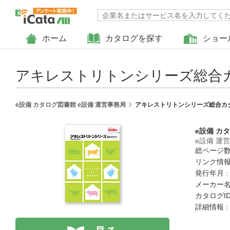
ホーム
カタログを探す
ショー
アキレストリトンシリーズ総合カ
e設備 カタログ図書館 e設備 運営事務局
アキレストリトンシリーズ総合カ
e設備 カ
e設備 運
総ページ数 
リンク情報
発行年月 :
メーカー名
カタログID 
詳細情報 :