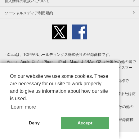
個人情報の取扱いについて
ソーシャルメディア利用規約
iCataは、TOPPANホールディングス株式会社の登録商標です。
Apple、Apple ロゴ、iPhone、iPad、MacおよびMac OS は米国その他の国で
登録された Apple Inc. の商標です。App Store は Apple Inc. のサービスマー
クです。
On our website we use some cookies. These
Android、Google Play および Google Play ロゴ は Google LLC の商標で
are necessary for our site to work properly
す。
and to give us information about how our site
Windows は Microsoft Inc.の米国およびその他の国における登録商標または商
is used.
標です。
Learn more
Adobe、Adobe Reader、Adobe PDF は、Adobe Inc.の米国およびその他の
国における商標または登録商標です。
その他、記載されている会社名、商品名、ロゴは各社の商標または登録商標
Deny
Accept
です。
Copyright (c) TOPPAN Inc.