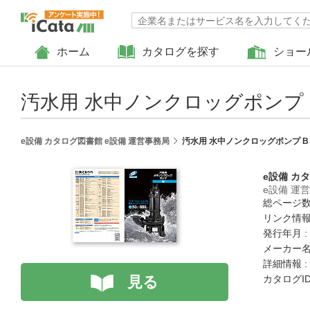
ホーム
カタログを探す
ショー
汚水用 水中ノンクロッグポンプ 
e設備 カタログ図書館 e設備 運営事務局
汚水用 水中ノンクロッグポンプ B
e設備 カ
e設備 運
総ページ数 
リンク情報
発行年月 :
メーカー名
詳細情報 :
見る
カタログID 