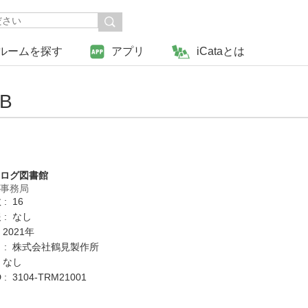
ルームを探す
アプリ
iCataとは
B
タログ図書館
営事務局
: 16
 : なし
 2021年
 : 株式会社鶴見製作所
 なし
: 3104-TRM21001