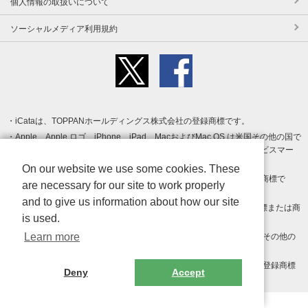
個人情報の取扱いについて
ソーシャルメディア利用規約
iCataは、TOPPANホールディングス株式会社の登録商標です。
Apple、Apple ロゴ、iPhone、iPad、MacおよびMac OS は米国その他の国で
登録された Apple Inc. の商標です。App Store は Apple Inc. のサービスマー
クです。
On our website we use some cookies. These
Android、Google Play および Google Play ロゴ は Google LLC の商標で
are necessary for our site to work properly
す。
and to give us information about how our site
Windows は Microsoft Inc.の米国およびその他の国における登録商標または商
is used.
標です。
Learn more
Adobe、Adobe Reader、Adobe PDF は、Adobe Inc.の米国およびその他の
国における商標または登録商標です。
その他、記載されている会社名、商品名、ロゴは各社の商標または登録商標
Deny
Accept
です。
Copyright (c) TOPPAN Inc.