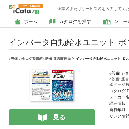
ホーム
カタログを探す
ショー
インバータ自動給水ユニット ポ
e設備 カタログ図書館 e設備 運営事務局
インバータ自動給水ユニット ポン
e設備 カ
e設備 運
総ページ数 
カタログID 
メーカー名
詳細情報 :
発行年月 :
見る
リンク情報