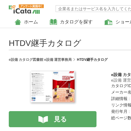
ホーム
カタログを探す
ショー
HTDV継手カタログ
e設備 カタログ図書館 e設備 運営事務局
HTDV継手カタログ
e設備 カ
e設備 運
カタログID 
メーカー名
詳細情報 :
リンク情報
発行年月 :
見る
総ページ数 