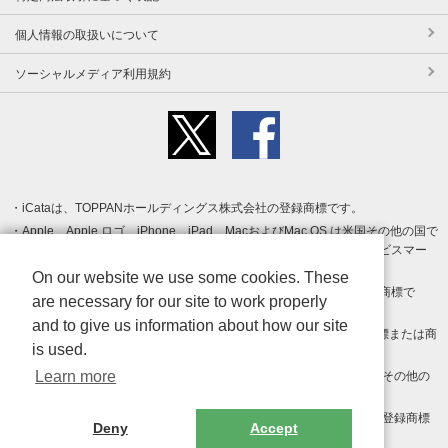
個人情報の取扱いについて
ソーシャルメディア利用規約
iCataは、TOPPANホールディングス株式会社の登録商標です。
Apple、Apple ロゴ、iPhone、iPad、MacおよびMac OS は米国その他の国で
登録された Apple Inc. の商標です。App Store は Apple Inc. のサービスマー
クです。
On our website we use some cookies. These
Android、Google Play および Google Play ロゴ は Google LLC の商標で
are necessary for our site to work properly
す。
and to give us information about how our site
Windows は Microsoft Inc.の米国およびその他の国における登録商標または商
is used.
標です。
Learn more
Adobe、Adobe Reader、Adobe PDF は、Adobe Inc.の米国およびその他の
国における商標または登録商標です。
その他、記載されている会社名、商品名、ロゴは各社の商標または登録商標
Deny
Accept
です。