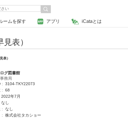
ルームを探す
アプリ
iCataとは
早見表）
早見表）
タログ図書館
営事務局
: 3104-TKY22073
: 68
 2022年7月
 なし
 : なし
 : 株式会社タカショー