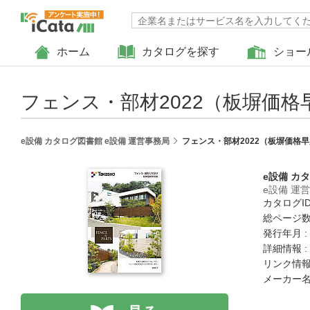
ホーム
カタログを探す
ショー
フェンス・部材2022（板塀価格
e設備 カタログ図書館 e設備 運営事務局
フェンス・部材2022（板塀価格
e設備 カ
e設備 運
カタログID 
総ページ数 
発行年月 :
詳細情報 :
リンク情報
メーカー名