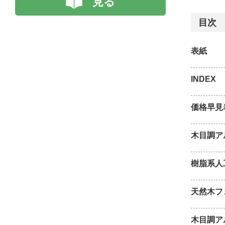
見る
目次
表紙
INDEX
価格早見
木目調ア
樹脂系人
天然木フ
木目調ア