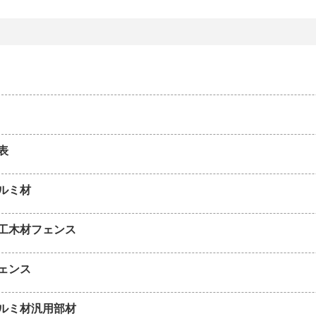
表
ルミ材
工木材フェンス
ェンス
ルミ材汎用部材