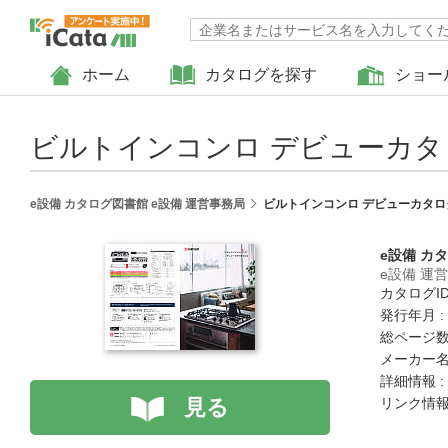
ホーム
カタログを探す
ショー
ビルトインコンロ デビューカタロ
e設備 カタログ図書館 e設備 運営事務局
ビルトインコンロ デビューカタログ
e設備 カ
e設備 運
カタログID 
発行年月 :
総ページ数 
メーカー名
詳細情報 :
見る
リンク情報