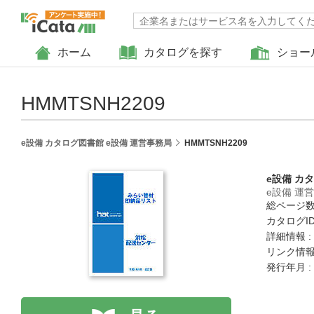
ホーム
カタログを探す
ショー
HMMTSNH2209
e設備 カタログ図書館 e設備 運営事務局
HMMTSNH2209
e設備 カ
e設備 運
総ページ数 
カタログID 
詳細情報 :
リンク情報
発行年月 :