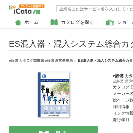
ホーム
カタログを探す
ショー
ES混入器・混入システム総合カ
e設備 カタログ図書館 e設備 運営事務局
ES混入器・混入システム総合カタ
e設備 カ
e設備 運
カタログID 
メーカー名
総ページ数 
詳細情報 :
リンク情報
発行年月 :