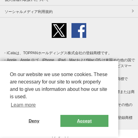
ソーシャルメディア利用規約
iCataは、TOPPANホールディングス株式会社の登録商標です。
Apple、Apple ロゴ、iPhone、iPad、MacおよびMac OS は米国その他の国で
登録された Apple Inc. の商標です。App Store は Apple Inc. のサービスマー
クです。
On our website we use some cookies. These
Android、Google Play および Google Play ロゴ は Google LLC の商標で
are necessary for our site to work properly
す。
and to give us information about how our site
Windows は Microsoft Inc.の米国およびその他の国における登録商標または商
is used.
標です。
Learn more
Adobe、Adobe Reader、Adobe PDF は、Adobe Inc.の米国およびその他の
国における商標または登録商標です。
その他、記載されている会社名、商品名、ロゴは各社の商標または登録商標
Deny
Accept
です。
Copyright (c) TOPPAN Inc.