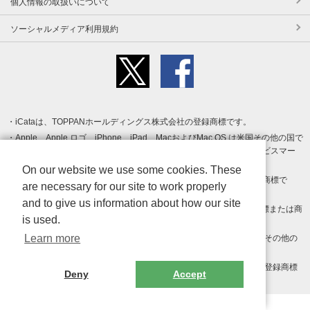
個人情報の取扱いについて
ソーシャルメディア利用規約
iCataは、TOPPANホールディングス株式会社の登録商標です。
Apple、Apple ロゴ、iPhone、iPad、MacおよびMac OS は米国その他の国で
登録された Apple Inc. の商標です。App Store は Apple Inc. のサービスマー
クです。
On our website we use some cookies. These
Android、Google Play および Google Play ロゴ は Google LLC の商標で
are necessary for our site to work properly
す。
and to give us information about how our site
Windows は Microsoft Inc.の米国およびその他の国における登録商標または商
is used.
標です。
Learn more
Adobe、Adobe Reader、Adobe PDF は、Adobe Inc.の米国およびその他の
国における商標または登録商標です。
その他、記載されている会社名、商品名、ロゴは各社の商標または登録商標
Deny
Accept
です。
Copyright (c) TOPPAN Inc.