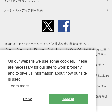
個人情報の取扱いについて
ソーシャルメディア利用規約
iCataは、TOPPANホールディングス株式会社の登録商標です。
Apple、Apple ロゴ、iPhone、iPad、MacおよびMac OS は米国その他の国で
登録された Apple Inc. の商標です。App Store は Apple Inc. のサービスマー
クです。
On our website we use some cookies. These
Android、Google Play および Google Play ロゴ は Google LLC の商標で
are necessary for our site to work properly
す。
and to give us information about how our site
Windows は Microsoft Inc.の米国およびその他の国における登録商標または商
is used.
標です。
Learn more
Adobe、Adobe Reader、Adobe PDF は、Adobe Inc.の米国およびその他の
国における商標または登録商標です。
その他、記載されている会社名、商品名、ロゴは各社の商標または登録商標
Deny
Accept
です。
Copyright (c) TOPPAN Inc.