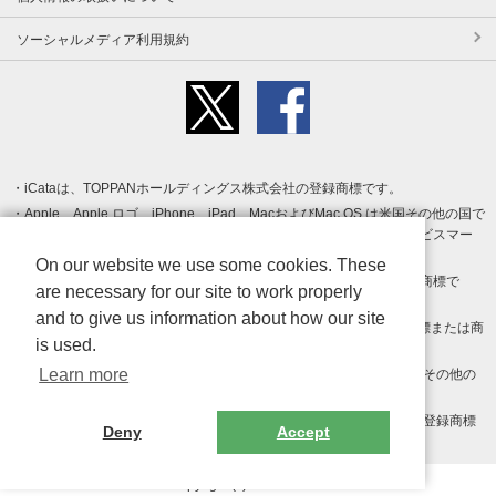
ソーシャルメディア利用規約
iCataは、TOPPANホールディングス株式会社の登録商標です。
Apple、Apple ロゴ、iPhone、iPad、MacおよびMac OS は米国その他の国で
登録された Apple Inc. の商標です。App Store は Apple Inc. のサービスマー
クです。
On our website we use some cookies. These
Android、Google Play および Google Play ロゴ は Google LLC の商標で
are necessary for our site to work properly
す。
and to give us information about how our site
Windows は Microsoft Inc.の米国およびその他の国における登録商標または商
is used.
標です。
Learn more
Adobe、Adobe Reader、Adobe PDF は、Adobe Inc.の米国およびその他の
国における商標または登録商標です。
その他、記載されている会社名、商品名、ロゴは各社の商標または登録商標
Deny
Accept
です。
Copyright (c) TOPPAN Inc.