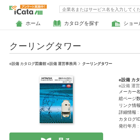
ホーム
カタログを探す
ショー
クーリングタワー
e設備 カタログ図書館 e設備 運営事務局
クーリングタワー
e設備 カ
e設備 運
メーカー名
総ページ数 
リンク情報
詳細情報 :
カタログID 
発行年月 :