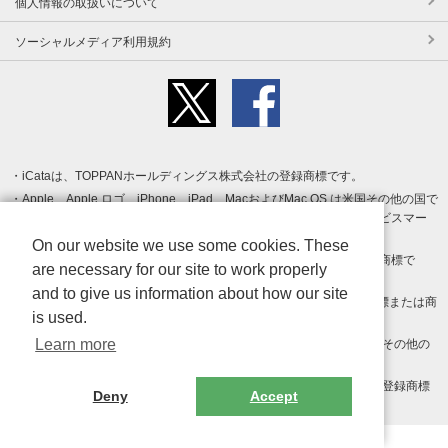
個人情報の取扱いについて
ソーシャルメディア利用規約
iCataは、TOPPANホールディングス株式会社の登録商標です。
Apple、Apple ロゴ、iPhone、iPad、MacおよびMac OS は米国その他の国で
登録された Apple Inc. の商標です。App Store は Apple Inc. のサービスマー
クです。
On our website we use some cookies. These
Android、Google Play および Google Play ロゴ は Google LLC の商標で
are necessary for our site to work properly
す。
and to give us information about how our site
Windows は Microsoft Inc.の米国およびその他の国における登録商標または商
is used.
標です。
Learn more
Adobe、Adobe Reader、Adobe PDF は、Adobe Inc.の米国およびその他の
国における商標または登録商標です。
その他、記載されている会社名、商品名、ロゴは各社の商標または登録商標
Deny
Accept
です。
Copyright (c) TOPPAN Inc.