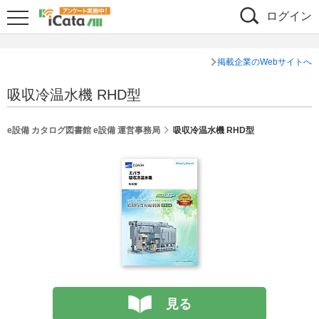
ログイン
掲載企業のWebサイトへ
吸収冷温水機 RHD型
e設備 カタログ図書館 e設備 運営事務局
吸収冷温水機 RHD型
見る