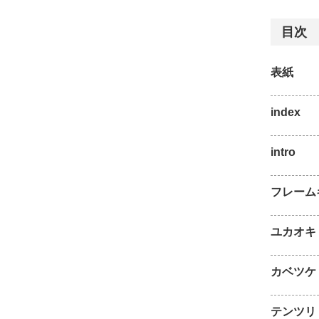
目次
表紙
index
intro
フレーム
ユカオキ
カベツケ
テンツリ