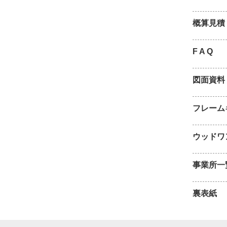
概算見積
F A Q
図面資料
フレーム
ウッドワ
事業所一
裏表紙