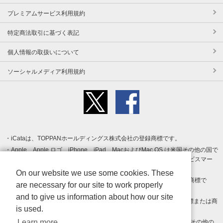
プレミアムサービス利用規約
特定商法取引に基づく表記
個人情報の取扱いについて
ソーシャルメディア利用規約
iCataは、TOPPANホールディングス株式会社の登録商標です。
Apple、Apple ロゴ、iPhone、iPad、MacおよびMac OS は米国その他の国で
登録された Apple Inc. の商標です。App Store は Apple Inc. のサービスマー
クです。
On our website we use some cookies. These
Android、Google Play および Google Play ロゴ は Google LLC の商標で
are necessary for our site to work properly
す。
and to give us information about how our site
Windows は Microsoft Inc.の米国およびその他の国における登録商標または商
is used.
標です。
Learn more
Adobe、Adobe Reader、Adobe PDF は、Adobe Inc.の米国およびその他の