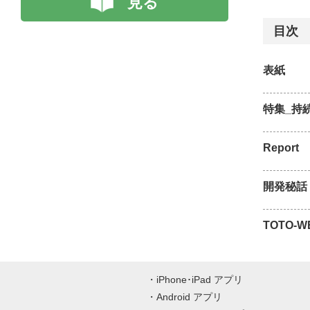
見る
目次
表紙
特集_持
Report
開発秘話
TOTO-
iPhone･iPad アプリ
Android アプリ