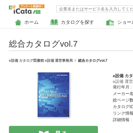
ホーム
カタログを探す
ショー
総合カタログvol.7
e設備 カタログ図書館 e設備 運営事務局
総合カタログvol.7
e設備 カ
e設備 運
発行年月 :
メーカー名
総ページ数 
カタログID 
リンク情報
詳細情報 :