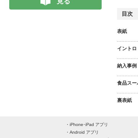
見る
目次
表紙
イントロ
納入事例
食品スー
裏表紙
iPhone･iPad アプリ
Android アプリ