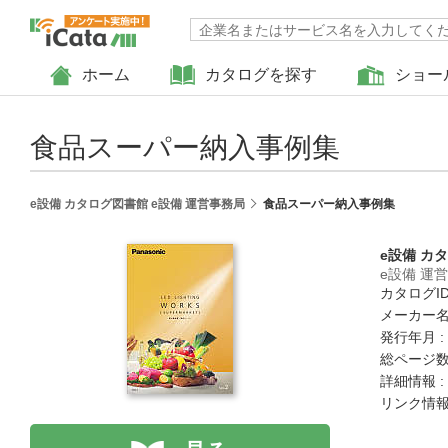
ホーム
カタログを探す
ショー
食品スーパー納入事例集
e設備 カタログ図書館 e設備 運営事務局
食品スーパー納入事例集
e設備 カ
e設備 運
カタログID 
メーカー名
発行年月 :
総ページ数 
詳細情報 :
リンク情報