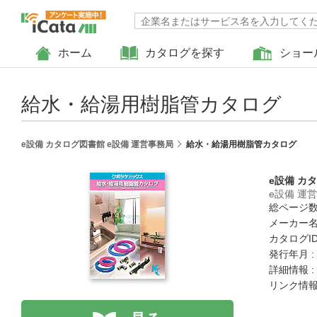
ホーム
カタログを探す
ショー
給水・給湯用樹脂管カタログ
e設備 カタログ図書館 e設備 運営事務局
給水・給湯用樹脂管カタログ
e設備 カ
e設備 運
総ページ数 
メーカー名
カタログID 
発行年月 :
詳細情報 :
リンク情報