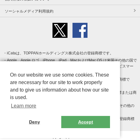
ソーシャルメディア利用規約
iCataは、TOPPANホールディングス株式会社の登録商標です。
Apple、Apple ロゴ、iPhone、iPad、MacおよびMac OS は米国その他の国で
登録された Apple Inc. の商標です。App Store は Apple Inc. のサービスマー
クです。
On our website we use some cookies. These
Android、Google Play および Google Play ロゴ は Google LLC の商標で
are necessary for our site to work properly
す。
and to give us information about how our site
Windows は Microsoft Inc.の米国およびその他の国における登録商標または商
is used.
標です。
Learn more
Adobe、Adobe Reader、Adobe PDF は、Adobe Inc.の米国およびその他の
国における商標または登録商標です。
その他、記載されている会社名、商品名、ロゴは各社の商標または登録商標
Deny
Accept
です。
Copyright (c) TOPPAN Inc.