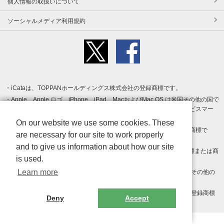
個人情報の取扱いについて
ソーシャルメディア利用規約
iCataは、TOPPANホールディングス株式会社の登録商標です。
Apple、Apple ロゴ、iPhone、iPad、MacおよびMac OS は米国その他の国で
登録された Apple Inc. の商標です。App Store は Apple Inc. のサービスマー
クです。
On our website we use some cookies. These
Android、Google Play および Google Play ロゴ は Google LLC の商標で
are necessary for our site to work properly
す。
and to give us information about how our site
Windows は Microsoft Inc.の米国およびその他の国における登録商標または商
is used.
標です。
Learn more
Adobe、Adobe Reader、Adobe PDF は、Adobe Inc.の米国およびその他の
国における商標または登録商標です。
その他、記載されている会社名、商品名、ロゴは各社の商標または登録商標
Deny
Accept
です。
Copyright (c) TOPPAN Inc.