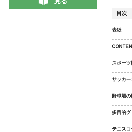
見る
目次
表紙
CONTEN
スポーツ照
サッカー
野球場の
多目的グ
テニスコ