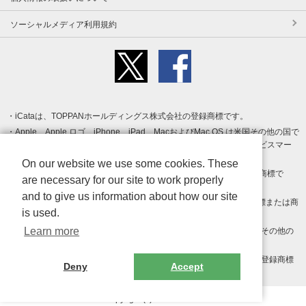
ソーシャルメディア利用規約
iCataは、TOPPANホールディングス株式会社の登録商標です。
Apple、Apple ロゴ、iPhone、iPad、MacおよびMac OS は米国その他の国で
登録された Apple Inc. の商標です。App Store は Apple Inc. のサービスマー
クです。
On our website we use some cookies. These
Android、Google Play および Google Play ロゴ は Google LLC の商標で
are necessary for our site to work properly
す。
and to give us information about how our site
Windows は Microsoft Inc.の米国およびその他の国における登録商標または商
is used.
標です。
Learn more
Adobe、Adobe Reader、Adobe PDF は、Adobe Inc.の米国およびその他の
国における商標または登録商標です。
その他、記載されている会社名、商品名、ロゴは各社の商標または登録商標
Deny
Accept
です。
Copyright (c) TOPPAN Inc.