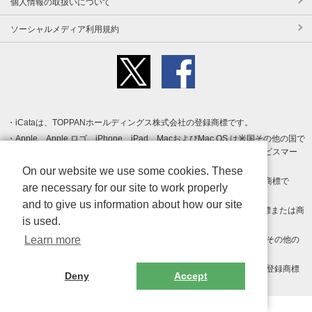
個人情報の取扱いについて
ソーシャルメディア利用規約
iCataは、TOPPANホールディングス株式会社の登録商標です。
Apple、Apple ロゴ、iPhone、iPad、MacおよびMac OS は米国その他の国で
登録された Apple Inc. の商標です。App Store は Apple Inc. のサービスマー
クです。
On our website we use some cookies. These
Android、Google Play および Google Play ロゴ は Google LLC の商標で
are necessary for our site to work properly
す。
and to give us information about how our site
Windows は Microsoft Inc.の米国およびその他の国における登録商標または商
is used.
標です。
Learn more
Adobe、Adobe Reader、Adobe PDF は、Adobe Inc.の米国およびその他の
国における商標または登録商標です。
その他、記載されている会社名、商品名、ロゴは各社の商標または登録商標
Deny
Accept
です。
Copyright (c) TOPPAN Inc.