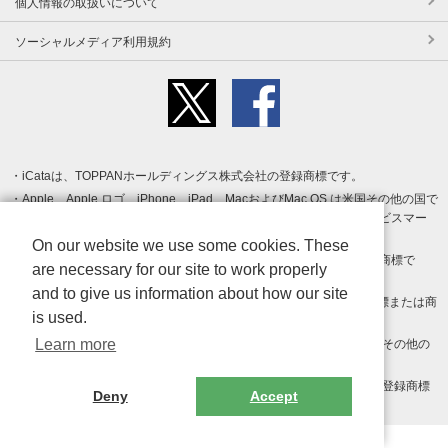
個人情報の取扱いについて
ソーシャルメディア利用規約
iCataは、TOPPANホールディングス株式会社の登録商標です。
Apple、Apple ロゴ、iPhone、iPad、MacおよびMac OS は米国その他の国で
登録された Apple Inc. の商標です。App Store は Apple Inc. のサービスマー
クです。
On our website we use some cookies. These
Android、Google Play および Google Play ロゴ は Google LLC の商標で
are necessary for our site to work properly
す。
and to give us information about how our site
Windows は Microsoft Inc.の米国およびその他の国における登録商標または商
is used.
標です。
Learn more
Adobe、Adobe Reader、Adobe PDF は、Adobe Inc.の米国およびその他の
国における商標または登録商標です。
その他、記載されている会社名、商品名、ロゴは各社の商標または登録商標
Deny
Accept
です。
Copyright (c) TOPPAN Inc.