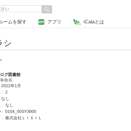
ルームを探す
アプリ
iCataとは
ラシ
シ
タログ図書館
営事務局
 2022年1月
: 2
 なし
 : なし
: 0104_00SY3800
 : 株式会社ＬＩＸＩＬ