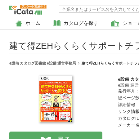
ホーム
カタログを探す
ショー
建て得ZEHらくらくサポートチ
e設備 カタログ図書館 e設備 運営事務局
建て得ZEHらくらくサポートチラ
e設備 カ
e設備 運
発行年月 :
総ページ数 
詳細情報 :
リンク情報
カタログID 
メーカー名