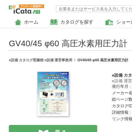
ホーム
カタログを探す
ショー
GV40/45 φ60 高圧水素用圧力計
e設備 カタログ図書館 e設備 運営事務局
GV40/45 φ60 高圧水素用圧力計
e設備 カ
e設備 運
発行年月 :
メーカー名
総ページ数 
カタログID 
詳細情報 :
リンク情報