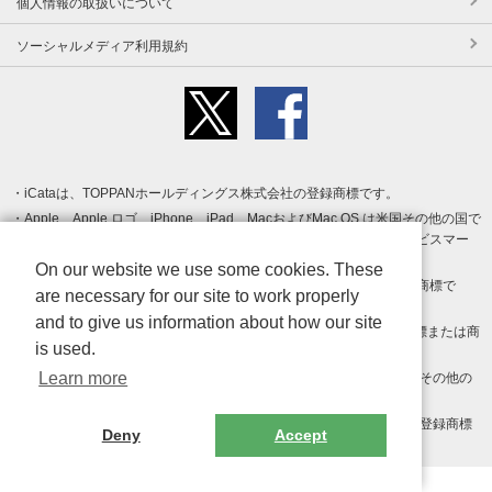
個人情報の取扱いについて
ソーシャルメディア利用規約
iCataは、TOPPANホールディングス株式会社の登録商標です。
Apple、Apple ロゴ、iPhone、iPad、MacおよびMac OS は米国その他の国で
登録された Apple Inc. の商標です。App Store は Apple Inc. のサービスマー
クです。
On our website we use some cookies. These
Android、Google Play および Google Play ロゴ は Google LLC の商標で
are necessary for our site to work properly
す。
and to give us information about how our site
Windows は Microsoft Inc.の米国およびその他の国における登録商標または商
is used.
標です。
Learn more
Adobe、Adobe Reader、Adobe PDF は、Adobe Inc.の米国およびその他の
国における商標または登録商標です。
その他、記載されている会社名、商品名、ロゴは各社の商標または登録商標
Deny
Accept
です。
Copyright (c) TOPPAN Inc.