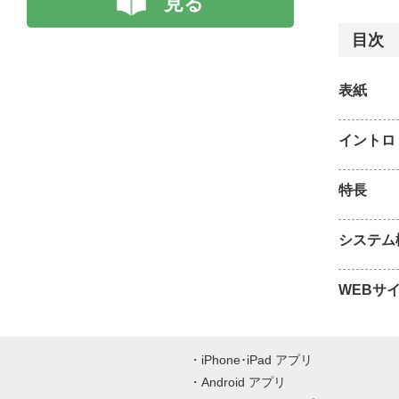
見る
目次
表紙
イントロ
特長
システム
WEBサ
iPhone･iPad アプリ
Android アプリ