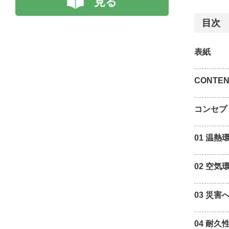
見る
目次
表紙
CONTEN
コンセプ
01 温熱
02 空気
03 災害
04 耐久