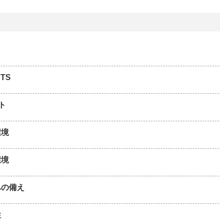
TS
ト
環境
環境
への備え
性