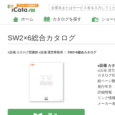
ホーム
カタログを探す
ショー
SW2×6総合カタログ
e設備 カタログ図書館 e設備 運営事務局
SW2×6総合カタログ
e設備 カ
e設備 運
カタログID 
総ページ数 
発行年月 :
詳細情報 :
リンク情報
メーカー名