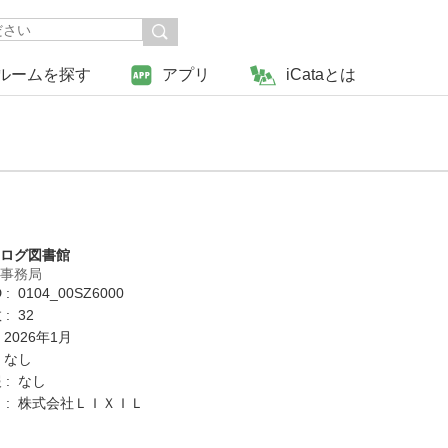
ルームを探す
アプリ
iCataとは
タログ図書館
営事務局
: 0104_00SZ6000
: 32
 2026年1月
 なし
 : なし
 : 株式会社ＬＩＸＩＬ