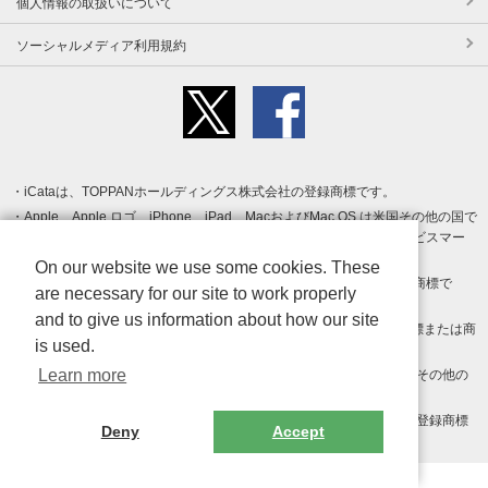
個人情報の取扱いについて
ソーシャルメディア利用規約
iCataは、TOPPANホールディングス株式会社の登録商標です。
Apple、Apple ロゴ、iPhone、iPad、MacおよびMac OS は米国その他の国で
登録された Apple Inc. の商標です。App Store は Apple Inc. のサービスマー
クです。
On our website we use some cookies. These
Android、Google Play および Google Play ロゴ は Google LLC の商標で
are necessary for our site to work properly
す。
and to give us information about how our site
Windows は Microsoft Inc.の米国およびその他の国における登録商標または商
is used.
標です。
Learn more
Adobe、Adobe Reader、Adobe PDF は、Adobe Inc.の米国およびその他の
国における商標または登録商標です。
その他、記載されている会社名、商品名、ロゴは各社の商標または登録商標
Deny
Accept
です。
Copyright (c) TOPPAN Inc.