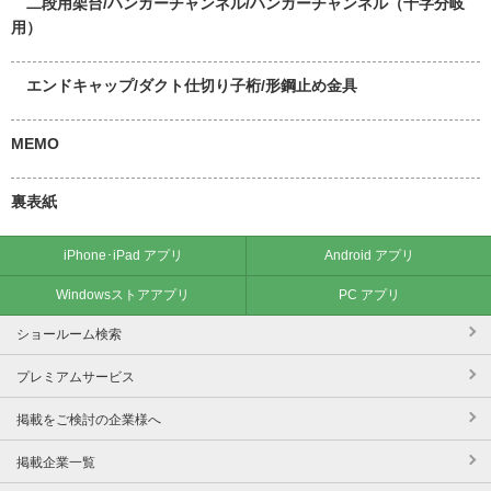
二段用架台/ハンガーチャンネル/ハンガーチャンネル（十字分岐
用）
エンドキャップ/ダクト仕切り子桁/形鋼止め金具
MEMO
裏表紙
iPhone･iPad アプリ
Android アプリ
Windowsストアアプリ
PC アプリ
ショールーム検索
プレミアムサービス
掲載をご検討の企業様へ
掲載企業一覧