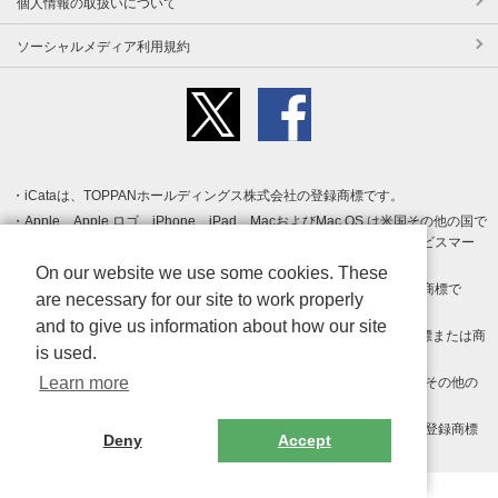
個人情報の取扱いについて
ソーシャルメディア利用規約
iCataは、TOPPANホールディングス株式会社の登録商標です。
Apple、Apple ロゴ、iPhone、iPad、MacおよびMac OS は米国その他の国で
登録された Apple Inc. の商標です。App Store は Apple Inc. のサービスマー
クです。
On our website we use some cookies. These
Android、Google Play および Google Play ロゴ は Google LLC の商標で
are necessary for our site to work properly
す。
and to give us information about how our site
Windows は Microsoft Inc.の米国およびその他の国における登録商標または商
is used.
標です。
Learn more
Adobe、Adobe Reader、Adobe PDF は、Adobe Inc.の米国およびその他の
国における商標または登録商標です。
その他、記載されている会社名、商品名、ロゴは各社の商標または登録商標
Deny
Accept
です。
Copyright (c) TOPPAN Inc.