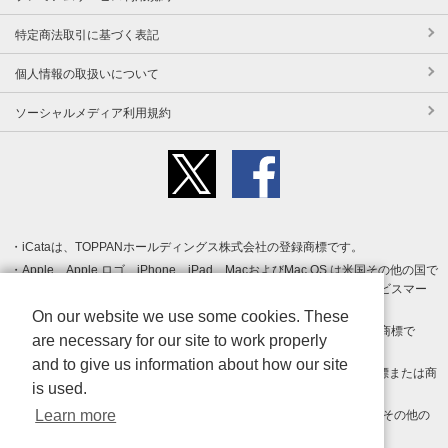
特定商法取引に基づく表記
個人情報の取扱いについて
ソーシャルメディア利用規約
iCataは、TOPPANホールディングス株式会社の登録商標です。
Apple、Apple ロゴ、iPhone、iPad、MacおよびMac OS は米国その他の国で
登録された Apple Inc. の商標です。App Store は Apple Inc. のサービスマー
クです。
On our website we use some cookies. These
Android、Google Play および Google Play ロゴ は Google LLC の商標で
are necessary for our site to work properly
す。
and to give us information about how our site
Windows は Microsoft Inc.の米国およびその他の国における登録商標または商
is used.
標です。
Learn more
Adobe、Adobe Reader、Adobe PDF は、Adobe Inc.の米国およびその他の
国における商標または登録商標です。