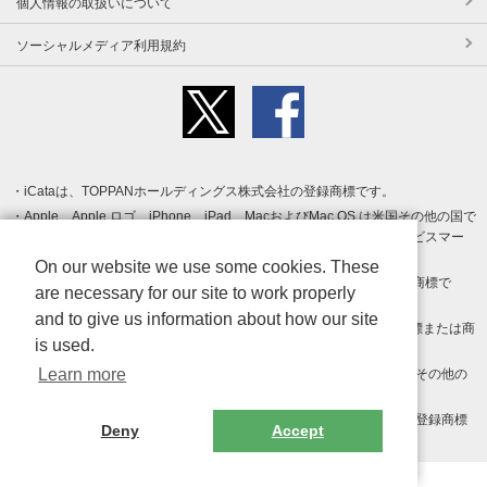
個人情報の取扱いについて
ソーシャルメディア利用規約
iCataは、TOPPANホールディングス株式会社の登録商標です。
Apple、Apple ロゴ、iPhone、iPad、MacおよびMac OS は米国その他の国で
登録された Apple Inc. の商標です。App Store は Apple Inc. のサービスマー
クです。
On our website we use some cookies. These
Android、Google Play および Google Play ロゴ は Google LLC の商標で
are necessary for our site to work properly
す。
and to give us information about how our site
Windows は Microsoft Inc.の米国およびその他の国における登録商標または商
is used.
標です。
Learn more
Adobe、Adobe Reader、Adobe PDF は、Adobe Inc.の米国およびその他の
国における商標または登録商標です。
その他、記載されている会社名、商品名、ロゴは各社の商標または登録商標
Deny
Accept
です。
Copyright (c) TOPPAN Inc.