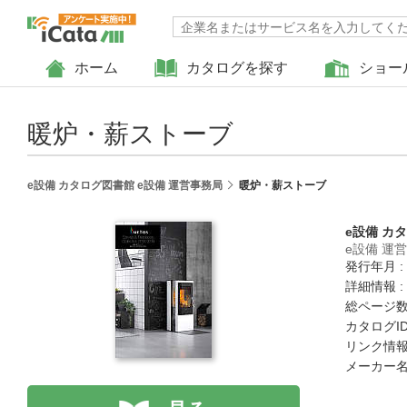
ホーム
カタログを探す
ショー
暖炉・薪ストーブ
e設備 カタログ図書館 e設備 運営事務局
暖炉・薪ストーブ
e設備 カ
e設備 運
発行年月 :
詳細情報 :
総ページ数 
カタログID 
リンク情報
メーカー名