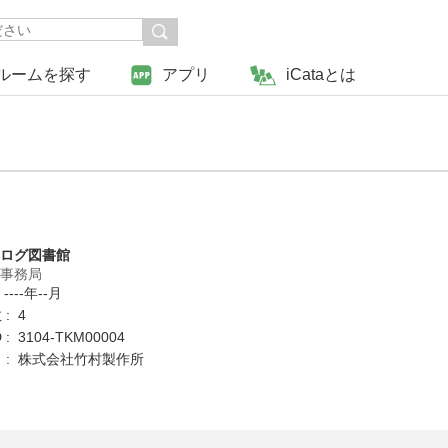
ルームを探す
アプリ
iCataとは
タログ図書館
営事務局
----年--月
: 4
: 3104-TKM00004
 : 株式会社竹村製作所