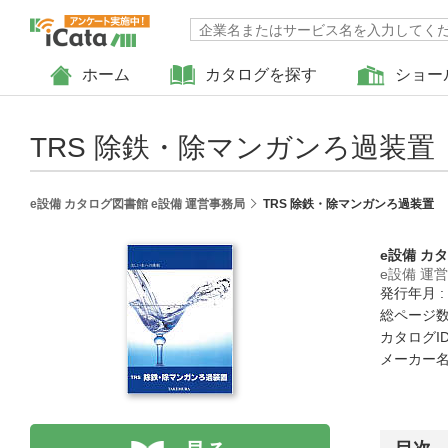
ホーム
カタログを探す
ショー
TRS 除鉄・除マンガンろ過装置
e設備 カタログ図書館 e設備 運営事務局
TRS 除鉄・除マンガンろ過装置
e設備 カ
e設備 運
発行年月 : 
総ページ数 
カタログID 
メーカー名