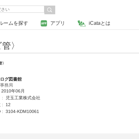
ルームを探す
アプリ
iCataとは
ビ管〉
管〉
タログ図書館
営事務局
 2010年06月
 : 児玉工業株式会社
: 12
: 3104-KDM10061