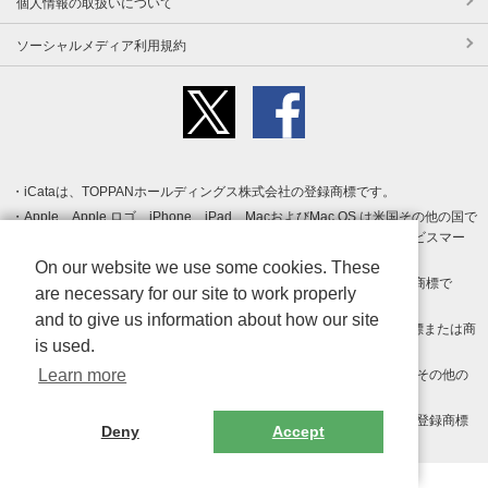
個人情報の取扱いについて
ソーシャルメディア利用規約
iCataは、TOPPANホールディングス株式会社の登録商標です。
Apple、Apple ロゴ、iPhone、iPad、MacおよびMac OS は米国その他の国で
登録された Apple Inc. の商標です。App Store は Apple Inc. のサービスマー
クです。
On our website we use some cookies. These
Android、Google Play および Google Play ロゴ は Google LLC の商標で
are necessary for our site to work properly
す。
and to give us information about how our site
Windows は Microsoft Inc.の米国およびその他の国における登録商標または商
is used.
標です。
Learn more
Adobe、Adobe Reader、Adobe PDF は、Adobe Inc.の米国およびその他の
国における商標または登録商標です。
その他、記載されている会社名、商品名、ロゴは各社の商標または登録商標
Deny
Accept
です。
Copyright (c) TOPPAN Inc.