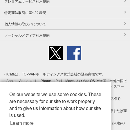
プレミアムサービス利用規約
特定商法取引に基づく表記
個人情報の取扱いについて
ソーシャルメディア利用規約
iCataは、TOPPANホールディングス株式会社の登録商標です。
Apple、Apple ロゴ、iPhone、iPad、MacおよびMac OS は米国その他の国で
登録された Apple Inc. の商標です。App Store は Apple Inc. のサービスマー
クです。
On our website we use some cookies. These
Android、Google Play および Google Play ロゴ は Google LLC の商標で
are necessary for our site to work properly
す。
and to give us information about how our site
Windows は Microsoft Inc.の米国およびその他の国における登録商標または商
is used.
標です。
Learn more
Adobe、Adobe Reader、Adobe PDF は、Adobe Inc.の米国およびその他の
国における商標または登録商標です。