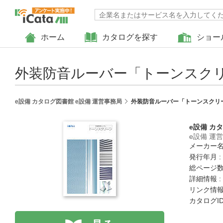
ホーム
カタログを探す
ショー
外装防音ルーバー「トーンスク
e設備 カタログ図書館 e設備 運営事務局
外装防音ルーバー「トーンスクリ
e設備 カ
e設備 運
メーカー名
発行年月 :
総ページ数 
詳細情報 :
リンク情報
カタログID 