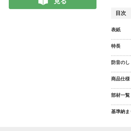
見る
目次
表紙
特長
防音のし
商品仕様
部材一覧
基準納ま