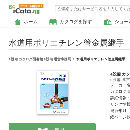
ホーム
カタログを探す
ショー
水道用ポリエチレン管金属継手
e設備 カタログ図書館 e設備 運営事務局
水道用ポリエチレン管金属継手
e設備 カ
e設備 運
メーカー名
カタログID 
詳細情報 :
リンク情報
発行年月 :
総ページ数 