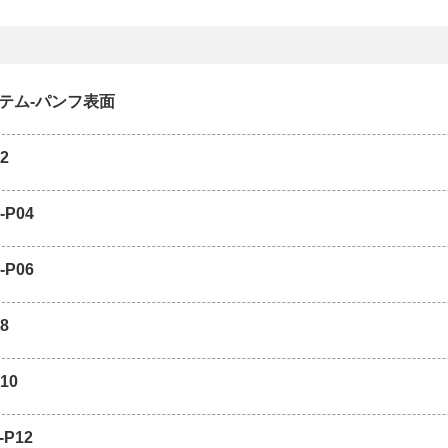
ステム-パンフ表面
2
-P04
-P06
8
10
-P12