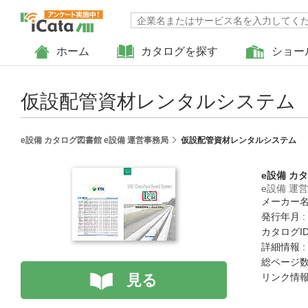
ホーム
カタログを探す
ショー
仮設配管資材レンタルシステム
e設備 カタログ図書館 e設備 運営事務局
仮設配管資材レンタルシステム
e設備 カ
e設備 運
メーカー名
発行年月 :
カタログID 
詳細情報 :
総ページ数 
見る
リンク情報