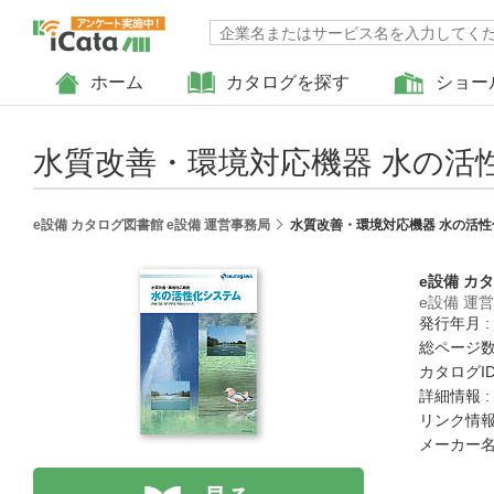
ホーム
カタログを探す
ショー
水質改善・環境対応機器 水の活
e設備 カタログ図書館 e設備 運営事務局
水質改善・環境対応機器 水の活
e設備 カ
e設備 運
発行年月 :
総ページ数 
カタログID 
詳細情報 :
リンク情報
メーカー名